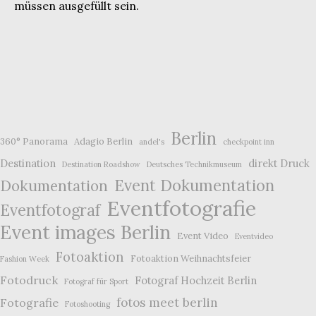
müssen ausgefüllt sein.
Berlin
360° Panorama
Adagio Berlin
andel's
checkpoint inn
Destination
direkt Druck
Destination Roadshow
Deutsches Technikmuseum
Event Dokumentation
Dokumentation
Eventfotografie
Eventfotograf
Event images Berlin
Event Video
Eventvideo
Fotoaktion
Fotoaktion Weihnachtsfeier
Fashion Week
Fotodruck
Fotograf Hochzeit Berlin
Fotograf für Sport
fotos meet berlin
Fotografie
Fotoshooting