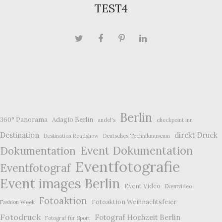
TEST4
Berlin
360° Panorama
Adagio Berlin
andel's
checkpoint inn
Destination
direkt Druck
Destination Roadshow
Deutsches Technikmuseum
Event Dokumentation
Dokumentation
Eventfotografie
Eventfotograf
Event images Berlin
Event Video
Eventvideo
Fotoaktion
Fotoaktion Weihnachtsfeier
Fashion Week
Fotodruck
Fotograf Hochzeit Berlin
Fotograf für Sport