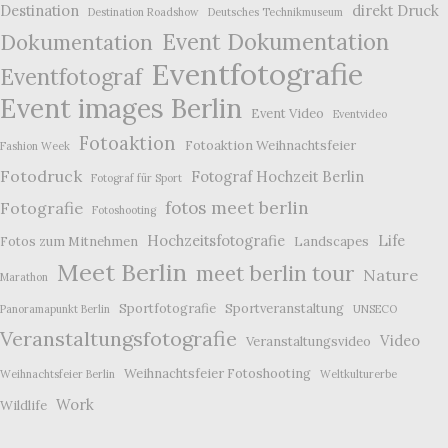
Destination
direkt Druck
Destination Roadshow
Deutsches Technikmuseum
Event Dokumentation
Dokumentation
Eventfotografie
Eventfotograf
Event images Berlin
Event Video
Eventvideo
Fotoaktion
Fotoaktion Weihnachtsfeier
Fashion Week
Fotodruck
Fotograf Hochzeit Berlin
Fotograf für Sport
fotos meet berlin
Fotografie
Fotoshooting
Hochzeitsfotografie
Life
Fotos zum Mitnehmen
Landscapes
Meet Berlin
meet berlin tour
Nature
Marathon
Sportfotografie
Sportveranstaltung
Panoramapunkt Berlin
UNSECO
Veranstaltungsfotografie
Video
Veranstaltungsvideo
Weihnachtsfeier Fotoshooting
Weihnachtsfeier Berlin
Weltkulturerbe
Work
Wildlife