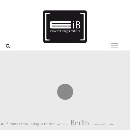
Berlin
360° Panorama
Adagio Berlin
andel's
checkpoint inn