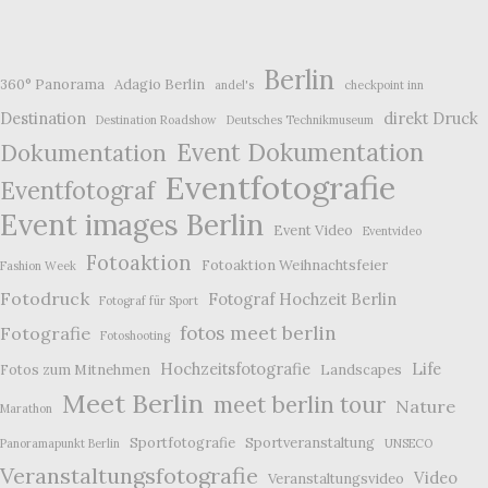
Berlin
360° Panorama
Adagio Berlin
andel's
checkpoint inn
Destination
direkt Druck
Destination Roadshow
Deutsches Technikmuseum
Event Dokumentation
Dokumentation
Eventfotografie
Eventfotograf
Event images Berlin
Event Video
Eventvideo
Fotoaktion
Fotoaktion Weihnachtsfeier
Fashion Week
Fotodruck
Fotograf Hochzeit Berlin
Fotograf für Sport
fotos meet berlin
Fotografie
Fotoshooting
Hochzeitsfotografie
Life
Fotos zum Mitnehmen
Landscapes
Meet Berlin
meet berlin tour
Nature
Marathon
Sportfotografie
Sportveranstaltung
Panoramapunkt Berlin
UNSECO
Veranstaltungsfotografie
Video
Veranstaltungsvideo