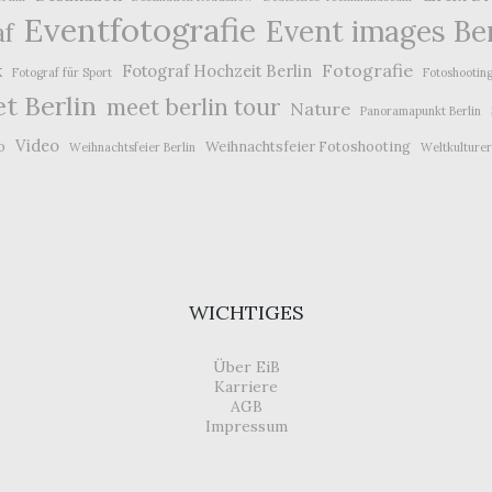
Eventfotografie
Event images Ber
af
k
Fotografie
Fotograf Hochzeit Berlin
Fotograf für Sport
Fotoshootin
t Berlin
meet berlin tour
Nature
Panoramapunkt Berlin
Video
o
Weihnachtsfeier Fotoshooting
Weihnachtsfeier Berlin
Weltkulture
WICHTIGES
Über EiB
Karriere
AGB
Impressum