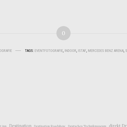
0
OGRAFIE
TAGS:
EVENTFOTOGRAFIE
,
INDOOR
,
ISTAF
,
MERCEDES BENZ ARENA
,
Destination
direkt D
t inn
Destination Roadshow
Deutsches Technikmuseum