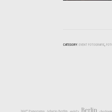
CATEGORY:
EVENT FOTOGRAFIE
,
FOT
Berlin
360° Panorama
Adagio Berlin
andel's
checkpoin