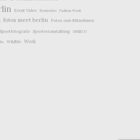
lin
Event Video
Eventvideo
Fashion Week
fotos meet berlin
Fotos zum Mitnehmen
g
Sportfotografie
Sportveranstaltung
UNSECO
Work
Wildlife
rbe