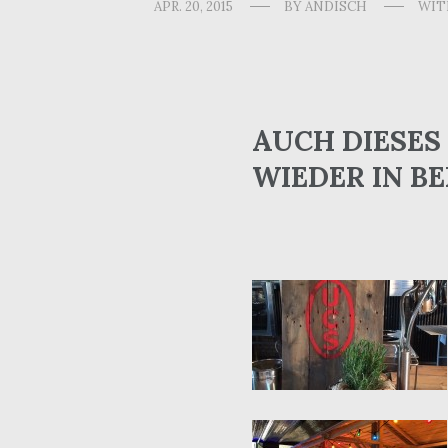
APR. 20, 2015
BY
ANDISCH
WI
AUCH DIESES
WIEDER IN B