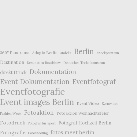
Berlin
360° Panorama
Adagio Berlin
andel's
checkpoint inn
Destination
Destination Roadshow
Deutsches Technikmuseum
Dokumentation
direkt Druck
Event Dokumentation
Eventfotograf
Eventfotografie
Event images Berlin
Event Video
Eventvideo
Fotoaktion
Fotoaktion Weihnachtsfeier
Fashion Week
Fotodruck
Fotograf Hochzeit Berlin
Fotograf für Sport
fotos meet berlin
Fotografie
Fotoshooting