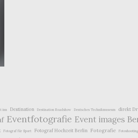
Destination
direkt D
t inn
Destination Roadshow
Deutsches Technikmuseum
Eventfotografie
Event images Ber
af
k
Fotografie
Fotograf Hochzeit Berlin
Fotograf für Sport
Fotoshootin