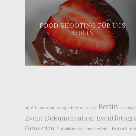
FOOD SHOOTING FÜR UCS
BERLIN
Berlin
360° Panorama
Adagio Berlin
andel's
checkpoin
Event Dokumentation
Eventfotogr
Fotoaktion
Fotodruc
Fotoaktion Weihnachtsfeier