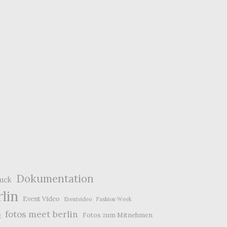
Dokumentation
ruck
lin
Event Video
Eventvideo
Fashion Week
fotos meet berlin
Fotos zum Mitnehmen
g