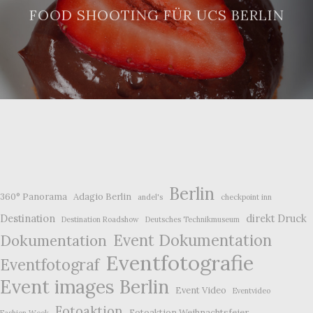
FOOD SHOOTING FÜR UCS BERLIN
Berlin
360° Panorama
Adagio Berlin
andel's
checkpoint inn
Destination
direkt Druck
Destination Roadshow
Deutsches Technikmuseum
Event Dokumentation
Dokumentation
Eventfotografie
Eventfotograf
Event images Berlin
Event Video
Eventvideo
Fotoaktion
Fotoaktion Weihnachtsfeier